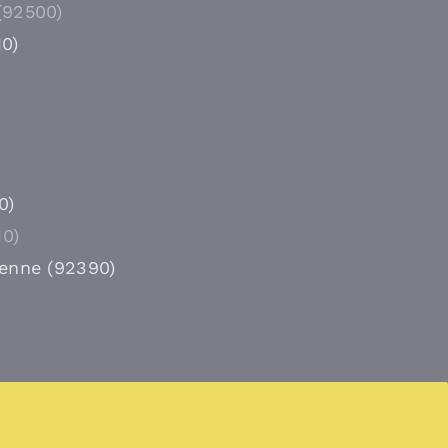
(92500)
0)
0)
10)
renne (92390)