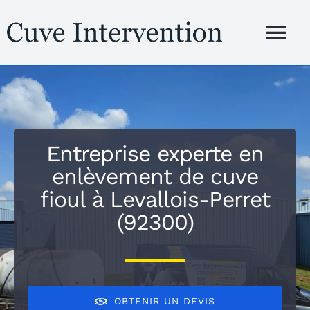
Passer
au
Tog
contenu
Nav
Accueil
Présentation
Entreprise experte en
enlèvement de cuve
Services
fioul à Levallois-Perret
(92300)
Zones d’inte
Blog
OBTENIR UN DEVIS