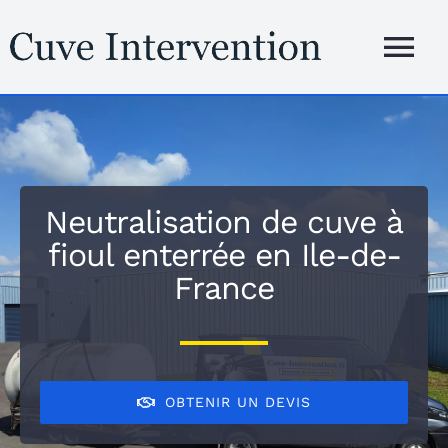
Passer
au
Tog
contenu
Nav
Accueil
Présentation
Neutralisation de cuve à
fioul enterrée en Ile-de-
Services
France
Zones d’inte
Blog
OBTENIR UN DEVIS