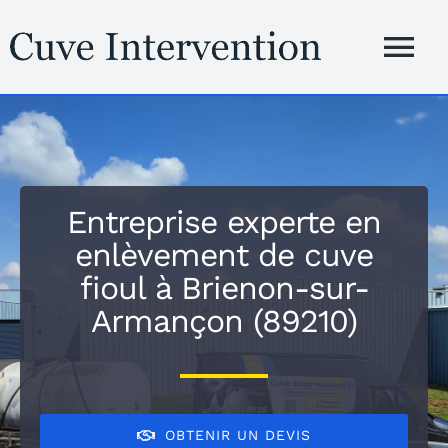
Passer
au
Tog
contenu
Nav
Accueil
Présentation
Entreprise experte en
enlèvement de cuve
Services
fioul à Brienon-sur-
Armançon (89210)
Zones d’inte
Blog
OBTENIR UN DEVIS