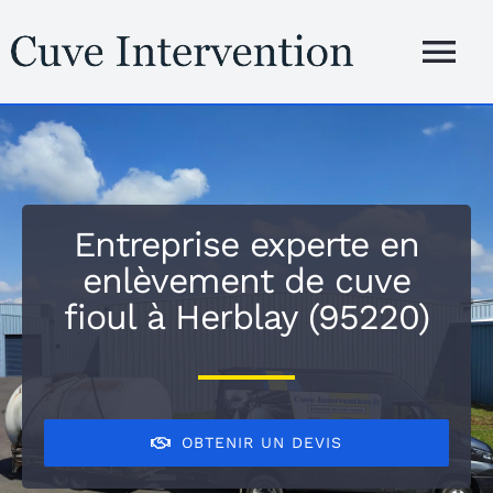
Passer
au
Tog
contenu
Nav
Accueil
Présentation
Entreprise experte en
enlèvement de cuve
Services
fioul à
Herblay (95220)
Zones d’inte
Blog
OBTENIR UN DEVIS